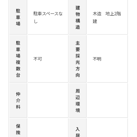
建
駐
駐車スペースな
木造 地上2階
物
車
構
し
建
場
造
駐
主
車
要
場
採
不可
不明
複
光
数
方
台
向
周
仲
辺
介
環
料
境
保
入
険
居