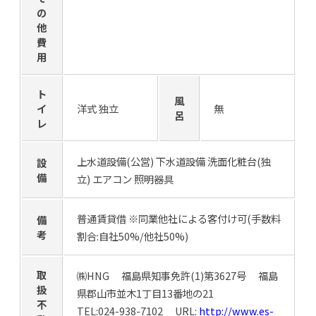
の
他
費
用
ト
風
イ
洋式 独立
無
呂
レ
上水道設備(公営) 下水道設備 洗面化粧台(独
設
備
立) エアコン 照明器具
普通賃貸借 ※同業他社による客付け可(手数料
備
考
割合:自社50%/他社50%)
取
㈱HNG 福島県知事免許(1)第3627号 福島
扱
県郡山市並木1丁目13番地の21
不
TEL:024-938-7102 URL:
http://www.es-