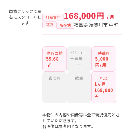
画像フリックで左
168,000円
/ 月
右にスクロールし
月額賃料
ます
福島県 須賀川市 中町
間取
所在地
バルコニ
専有面積
共益費
ー面積
55.68
5,000
─
㎡
円/月
管理費
敷金
礼金
─
─
1ヶ月
168,000
円
本物件の内容や画像等は全て現況優先とさ
せていただきます。
各画像は参考図となります。