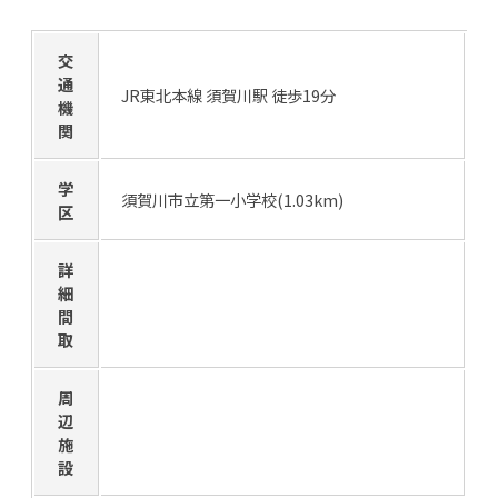
交
通
JR東北本線 須賀川駅 徒歩19分
機
関
学
須賀川市立第一小学校(1.03km)
区
詳
細
間
取
周
辺
施
設