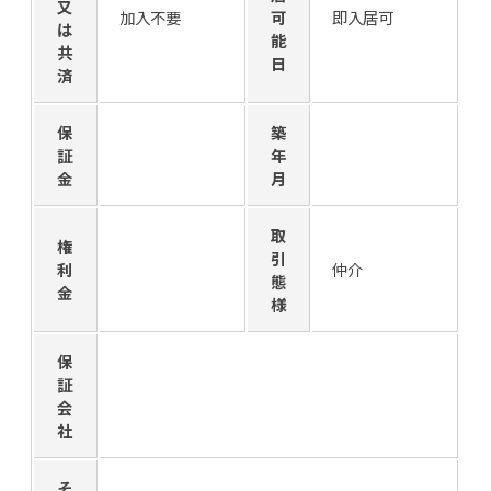
又
加入不要
可
即入居可
は
能
共
日
済
保
築
証
年
金
月
取
権
引
利
仲介
態
金
様
保
証
会
社
そ