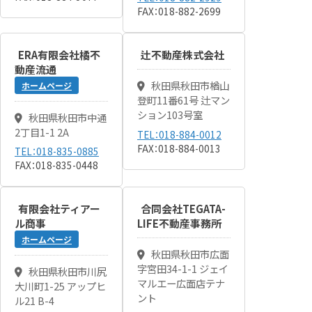
FAX：018-882-2699
ERA有限会社橘不
辻不動産株式会社
動産流通
秋田県秋田市楢山
ホームページ
登町11番61号 辻マン
ション103号室
秋田県秋田市中通
2丁目1-1 2A
TEL：018-884-0012
FAX：018-884-0013
TEL：018-835-0885
FAX：018-835-0448
有限会社ティアー
合同会社TEGATA-
ル商事
LIFE不動産事務所
ホームページ
秋田県秋田市広面
字宮田34-1-1 ジェイ
秋田県秋田市川尻
マルエー広面店テナ
大川町1-25 アップヒ
ント
ル21 B-4