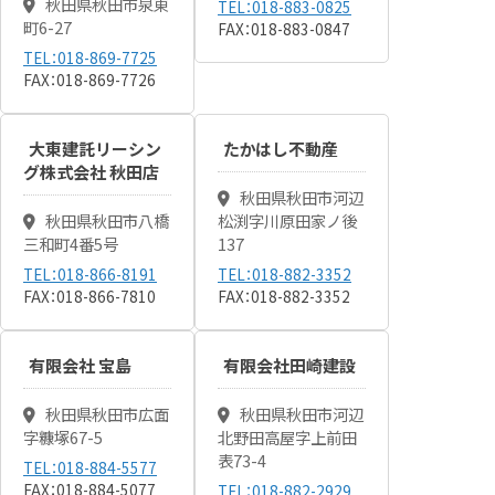
秋田県秋田市泉東
TEL：018-883-0825
町6-27
FAX：018-883-0847
TEL：018-869-7725
FAX：018-869-7726
大東建託リーシン
たかはし不動産
グ株式会社 秋田店
秋田県秋田市河辺
秋田県秋田市八橋
松渕字川原田家ノ後
三和町4番5号
137
TEL：018-866-8191
TEL：018-882-3352
FAX：018-866-7810
FAX：018-882-3352
有限会社 宝島
有限会社田崎建設
秋田県秋田市広面
秋田県秋田市河辺
字糠塚67-5
北野田高屋字上前田
表73-4
TEL：018-884-5577
FAX：018-884-5077
TEL：018-882-2929