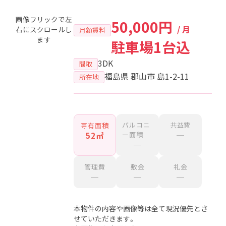
画像フリックで左
50,000円
/ 月
右にスクロールし
月額賃料
ます
駐車場1台込
3DK
間取
福島県 郡山市 島1-2-11
所在地
バルコニ
共益費
専有面積
ー面積
─
52㎡
─
管理費
敷金
礼金
─
─
─
本物件の内容や画像等は全て現況優先とさ
せていただきます。