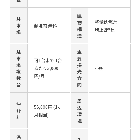
建
駐
軽量鉄骨造
物
車
敷地内 無料
構
地上2階建
場
造
駐
主
車
要
可1台まで 1台
場
採
あたり3,000
不明
複
光
円/月
数
方
台
向
周
仲
55,000円 (1ヶ
辺
介
環
月相当)
料
境
保
入