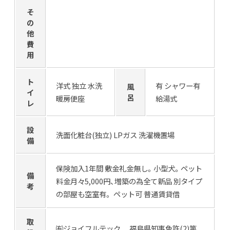
そ
の
他
費
用
ト
洋式 独立 水洗
有 シャワー有
風
イ
呂
暖房便座
給湯式
レ
設
洗面化粧台(独立) LPガス 洗濯機置場
備
保険加入1年間 敷金礼金無し。小型犬。ペット
備
料金月々5,000円、増築の為全て新品 別タイプ
考
の部屋も空室有。 ペット可 普通賃貸借
取
㈲ジョイフルテック 福島県知事免許(2)第