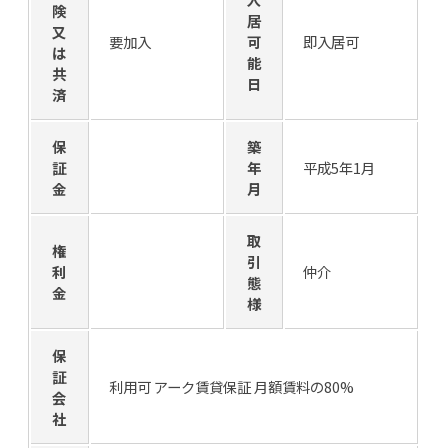
険
居
又
要加入
可
即入居可
は
能
共
日
済
保
築
証
年
平成5年1月
金
月
取
権
引
利
仲介
態
金
様
保
証
利用可 アーク賃貸保証 月額賃料の80%
会
社