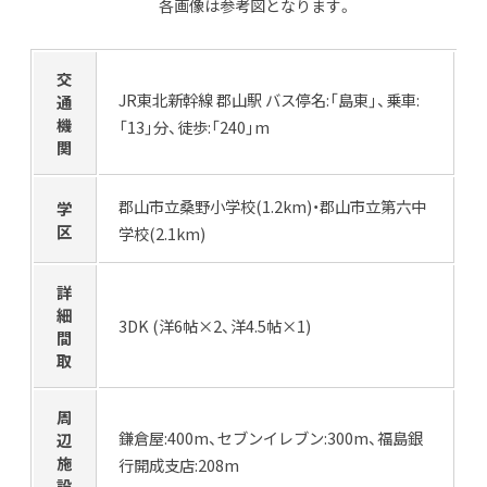
各画像は参考図となります。
交
JR東北新幹線 郡山駅 バス停名:「島東」、乗車:
通
機
「13」分、徒歩:「240」m
関
郡山市立桑野小学校(1.2km)・郡山市立第六中
学
区
学校(2.1km)
詳
細
3DK (洋6帖×2、洋4.5帖×1)
間
取
周
鎌倉屋:400m、セブンイレブン:300m、福島銀
辺
施
行開成支店:208m
設