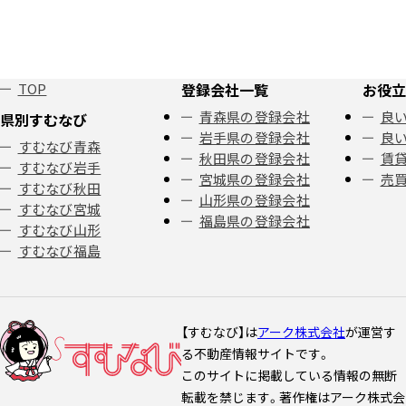
TOP
登録会社一覧
お役立
青森県の登録会社
良い
県別すむなび
岩手県の登録会社
良い
すむなび青森
秋田県の登録会社
賃
すむなび岩手
宮城県の登録会社
売
すむなび秋田
山形県の登録会社
すむなび宮城
福島県の登録会社
すむなび山形
すむなび福島
【すむなび】は
アーク株式会社
が運営す
る不動産情報サイトです。
このサイトに掲載している情報の無断
転載を禁じます。著作権はアーク株式会