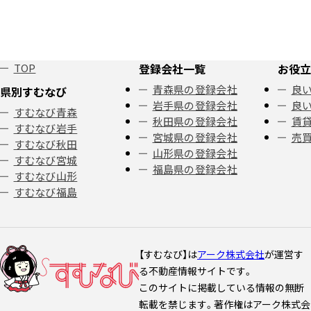
TOP
登録会社一覧
お役立
青森県の登録会社
良い
県別すむなび
岩手県の登録会社
良い
すむなび青森
秋田県の登録会社
賃
すむなび岩手
宮城県の登録会社
売
すむなび秋田
山形県の登録会社
すむなび宮城
福島県の登録会社
すむなび山形
すむなび福島
【すむなび】は
アーク株式会社
が運営す
る不動産情報サイトです。
このサイトに掲載している情報の無断
転載を禁じます。著作権はアーク株式会