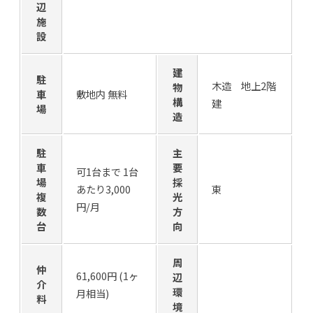
辺
施
設
建
駐
木造 地上2階
物
車
敷地内 無料
構
建
場
造
駐
主
車
要
可1台まで 1台
場
採
あたり3,000
東
複
光
円/月
数
方
台
向
周
仲
61,600円 (1ヶ
辺
介
環
月相当)
料
境