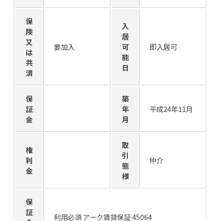
保
入
険
居
又
要加入
可
即入居可
は
能
共
日
済
保
築
証
年
平成24年11月
金
月
取
権
引
利
仲介
態
金
様
保
証
利用必須 アーク賃貸保証 45064