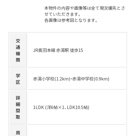
本物件の内容や画像等は全て現況優先とさ
せていただきます。
各画像は参考図となります。
交
通
JR奥羽本線 赤湯駅 徒歩15
機
関
学
赤湯小学校(1.2km)・赤湯中学校(0.9km)
区
詳
細
1LDK (洋6帖×1、LDK10.5帖)
間
取
周