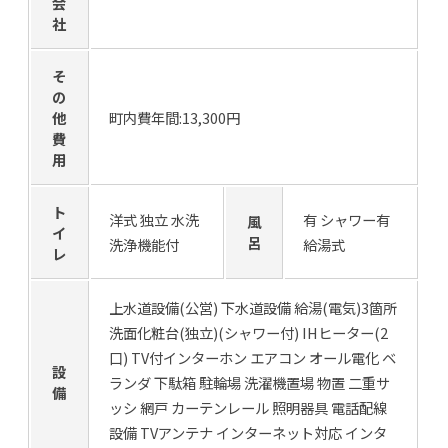
会
社
そ
の
他
町内費年間:13,300円
費
用
ト
洋式 独立 水洗
有 シャワー有
風
イ
呂
洗浄機能付
給湯式
レ
上水道設備(公営) 下水道設備 給湯(電気)3箇所
洗面化粧台(独立)(シャワー付) IHヒーター(2
口) TV付インターホン エアコン オール電化 ベ
設
ランダ 下駄箱 駐輪場 洗濯機置場 物置 二重サ
備
ッシ 網戸 カーテンレール 照明器具 電話配線
設備 TVアンテナ インターネット対応 インタ