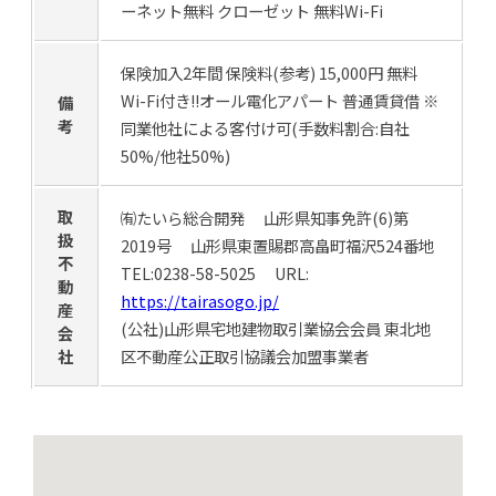
ーネット無料 クローゼット 無料Wi-Fi
保険加入2年間 保険料(参考) 15,000円 無料
Wi-Fi付き!!オール電化アパート 普通賃貸借 ※
備
考
同業他社による客付け可(手数料割合:自社
50%/他社50%)
取
㈲たいら総合開発 山形県知事免許(6)第
扱
2019号 山形県東置賜郡高畠町福沢524番地
不
TEL:0238-58-5025 URL:
動
https://tairasogo.jp/
産
(公社)山形県宅地建物取引業協会会員 東北地
会
社
区不動産公正取引協議会加盟事業者