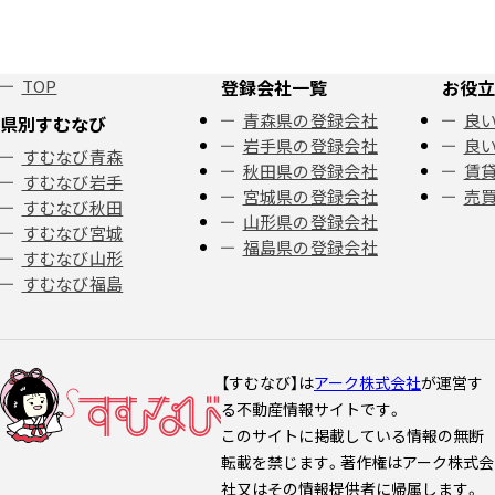
TOP
登録会社一覧
お役立
青森県の登録会社
良い
県別すむなび
岩手県の登録会社
良い
すむなび青森
秋田県の登録会社
賃
すむなび岩手
宮城県の登録会社
売
すむなび秋田
山形県の登録会社
すむなび宮城
福島県の登録会社
すむなび山形
すむなび福島
【すむなび】は
アーク株式会社
が運営す
る不動産情報サイトです。
このサイトに掲載している情報の無断
転載を禁じます。著作権はアーク株式会
社又はその情報提供者に帰属します。