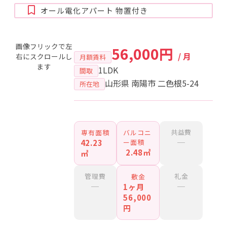
オール電化アパート 物置付き
画像フリックで左
56,000円
/ 月
右にスクロールし
月額賃料
ます
1LDK
間取
山形県 南陽市 二色根5-24
所在地
共益費
専有面積
バルコニ
─
42.23
ー面積
2.48㎡
㎡
管理費
礼金
敷金
─
─
1ヶ月
56,000
円