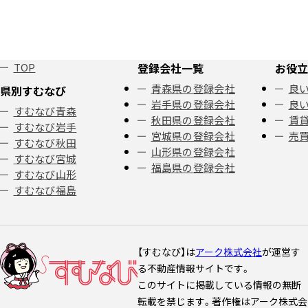
TOP
登録会社一覧
お役立
青森県の登録会社
良い
県別すむなび
岩手県の登録会社
良い
すむなび青森
秋田県の登録会社
賃
すむなび岩手
宮城県の登録会社
売
すむなび秋田
山形県の登録会社
すむなび宮城
福島県の登録会社
すむなび山形
すむなび福島
【すむなび】は
アーク株式会社
が運営す
る不動産情報サイトです。
このサイトに掲載している情報の無断
転載を禁じます。著作権はアーク株式会