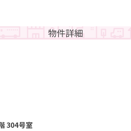
すむなび秋田
秋田県の登録会社
賃貸用語集
リンクポリシー
物件詳細
すむなび福島
福島県の登録会社
運営会社
階 304号室