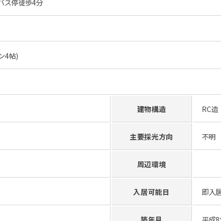
」バス停徒歩4分
ン4帖)
建物構造
RC造
主要採光方向
不明
周辺環境
入居可能日
即入
築年月
平成8