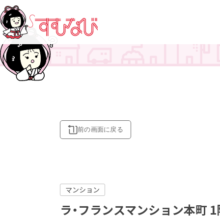
すむなび青森
青森県の登録会社
良い物件選び 賃貸編
個人情報の取り扱い
すむなび岩手
岩手県の登録会社
良い物件選び 売買編
免責事項
すむなび宮城
宮城県の登録会社
売買用語集
不動産会社様へ
すむなび山形
山形県の登録会社
お問い合わせ
前の画面に
戻る
マンション
ラ・フランスマンション本町
1