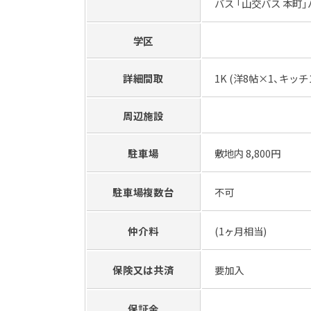
バス 「山交バス 本町
学区
詳細間取
1K (洋8帖×1、キッチ
周辺施設
駐車場
敷地内 8,800円
駐車場複数台
不可
仲介料
(1ヶ月相当)
保険又は共済
要加入
保証金