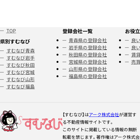
TOP
登録会社一覧
お役立
青森県の登録会社
良い
県別すむなび
岩手県の登録会社
良い
すむなび青森
秋田県の登録会社
賃
すむなび岩手
宮城県の登録会社
売
すむなび秋田
山形県の登録会社
すむなび宮城
福島県の登録会社
すむなび山形
すむなび福島
【すむなび】は
アーク株式会社
が運営す
る不動産情報サイトです。
このサイトに掲載している情報の無断
転載を禁じます。著作権はアーク株式会