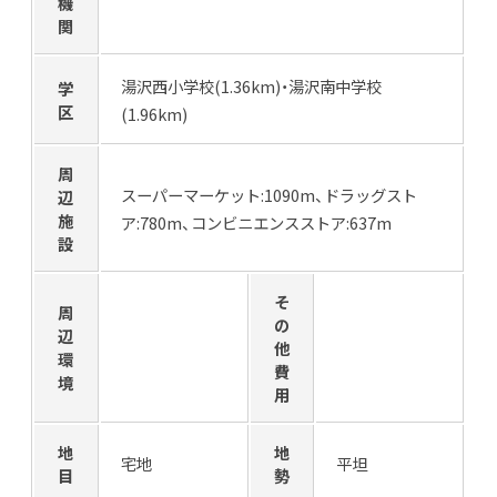
機
関
湯沢西小学校(1.36km)・湯沢南中学校
学
区
(1.96km)
周
スーパーマーケット:1090m、ドラッグスト
辺
施
ア:780m、コンビニエンスストア:637m
設
そ
周
の
辺
他
環
費
境
用
地
地
宅地
平坦
目
勢