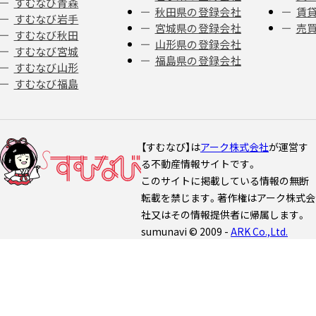
すむなび青森
秋田県の登録会社
賃
すむなび岩手
宮城県の登録会社
売
すむなび秋田
山形県の登録会社
すむなび宮城
福島県の登録会社
すむなび山形
すむなび福島
【すむなび】は
アーク株式会社
が運営す
る不動産情報サイトです。
このサイトに掲載している情報の無断
転載を禁じます。著作権はアーク株式会
社又はその情報提供者に帰属します。
sumunavi © 2009 -
ARK Co.,Ltd.