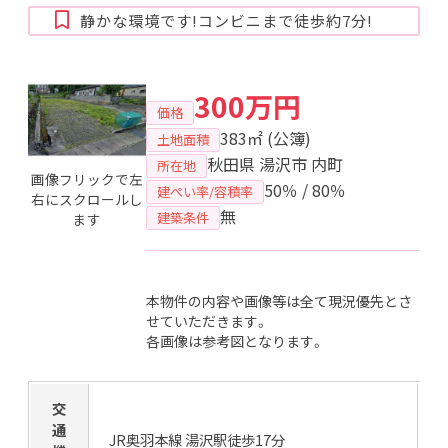
静かな環境です!コンビニまで徒歩約7分!
300万円
価格
383㎡
(公簿)
土地面積
秋田県 湯沢市 内町
所在地
画像フリックで左
50％ / 80％
建ぺい率/容積率
右にスクロールし
無
建築条件
ます
本物件の内容や画像等は全て現況優先とさ
せていただきます。
各画像は参考図となります。
交
通
JR奥羽本線 湯沢駅徒歩17分