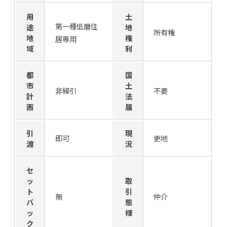
用
土
第一種低層住
途
地
所有権
地
権
居専用
域
利
都
国
市
土
非線引
不要
計
法
画
届
引
現
即可
更地
渡
況
セ
ッ
取
ト
引
無
仲介
バ
態
ッ
様
ク