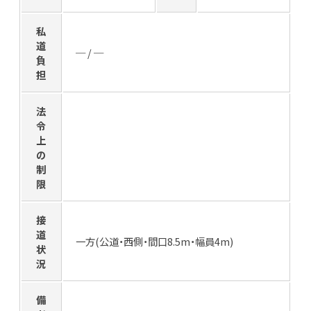
私
道
─ / ─
負
担
法
令
上
の
制
限
接
道
一方(公道・西側・間口8.5m・幅員4m)
状
況
備