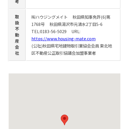
考
取
㈲ハウジングメイト 秋田県知事免許(6)第
扱
1768号 秋田県湯沢市元清水2丁目5-6
不
TEL:0183-56-5029 URL:
動
https://www.housing-mate.com
産
(公社)秋田県宅地建物取引業協会会員 東北地
会
社
区不動産公正取引協議会加盟事業者