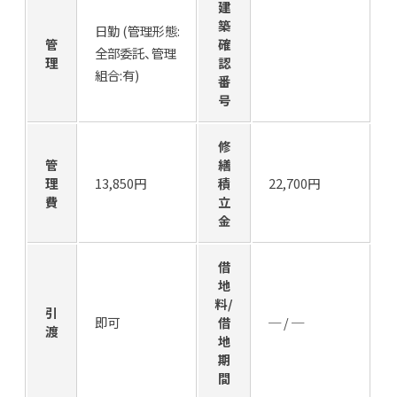
建
築
日勤 (管理形態:
管
確
全部委託、管理
理
認
組合:有)
番
号
修
管
繕
理
13,850円
積
22,700円
費
立
金
借
地
料/
引
即可
借
─ / ─
渡
地
期
間