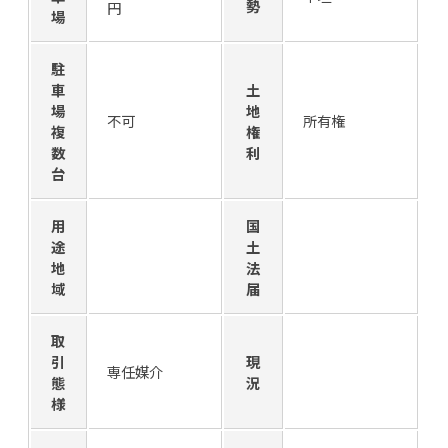
勢
円
場
駐
車
土
場
地
不可
所有権
複
権
数
利
台
用
国
途
土
地
法
域
届
取
引
現
専任媒介
態
況
様