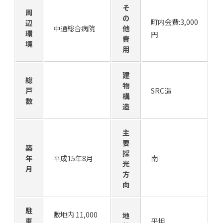
そ
周
の
町内会費:3,000
辺
中通総合病院
他
環
円
費
境
用
建
総
物
戸
SRC造
構
数
造
主
要
築
採
年
平成15年8月
南
光
月
方
向
駐
敷地内 11,000
地
車
平坦