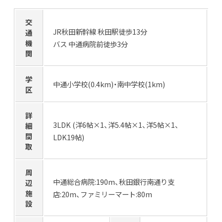
交
JR秋田新幹線 秋田駅徒歩13分
通
機
バス 中通病院前徒歩3分
関
学
中通小学校(0.4km)・南中学校(1km)
区
詳
3LDK (洋6帖×1、洋5.4帖×1、洋5帖×1、
細
間
LDK19帖)
取
周
中通総合病院:190m、秋田銀行南通り支
辺
施
店:20m、ファミリーマート:80m
設