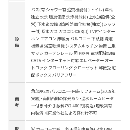
バス(有 シャワー有 追焚機能付 ) トイレ(洋式
独立 水洗 暖房便座 洗浄機能付) 上水道設備(公
営) 下水道設備 3箇所 洗面化粧台(独立)(シャワ
ー付) 都市ガス ガスコンロ(3口) TV付インター
ホン エアコン 床暖房 バルコニー 下駄箱 洗濯
設
備
機置場 浴室乾燥機 システムキッチン 物置 二重
サッシ カーテンレール 照明器具 電話配線設備
CATV インターネット対応 エレベーター オー
トロック フローリング クローゼット 郵便受 宅
配ボックス バリアフリー
角部屋2面バルコニー・内装リフォーム(2019年
実施)・南側西側の採光あり・温水ルームヒータ
備
考
ー付き 仲介手数料752,400円(税込) 増改築有
内装済 ※同業他社による客付け不可
取
㈲ ホーコー地所 秋田県知事免許(5)第1894