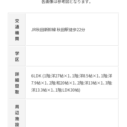
各画像は参考図となります。
交
通
JR秋田新幹線 秋田駅徒歩22分
機
関
学
区
詳
6LDK (1階:洋27帖×1、1階:洋8.5帖×1、1階:洋
細
7.9帖×1、2階:和20帖×1、2階:洋13帖×1、3階:
間
洋13.3帖×1、1階:LDK30帖)
取
周
辺
施
設