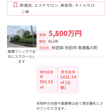
飲食店、エステサロン、美容院、ネイルサロ
ン等
5,800万円
価格
6LDK
間取
秋田県 秋田市 南通亀の町
所在地
画像フリックで左
右にスクロールし
ます
建物延面
敷地面積
積
1021.24
502.52
㎡ (公
㎡
簿)
本物件の内容や画像等は全て現況優先とさ
せていただきます。