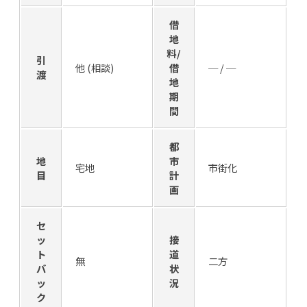
借
地
料/
引
他 (相談)
借
─ / ─
渡
地
期
間
都
地
市
宅地
市街化
目
計
画
セ
ッ
接
ト
道
無
二方
バ
状
ッ
況
ク