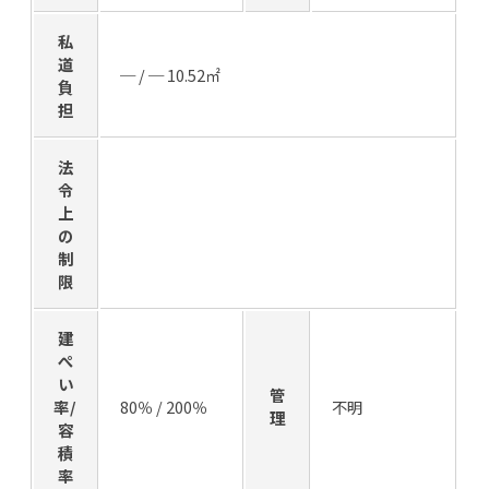
私
道
─ / ─ 10.52㎡
負
担
法
令
上
の
制
限
建
ぺ
い
管
率/
80％ / 200％
不明
理
容
積
率