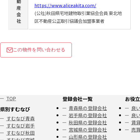
動
https://www.aliceakita.com/
産
(公社)秋田県宅地建物取引業協会会員 東北地
会
社
区不動産公正取引協議会加盟事業者
この物件を問い合わせる
TOP
登録会社一覧
お役立
青森県の登録会社
良い
県別すむなび
岩手県の登録会社
良い
すむなび青森
秋田県の登録会社
賃
すむなび岩手
宮城県の登録会社
売
すむなび秋田
山形県の登録会社
すむなび宮城