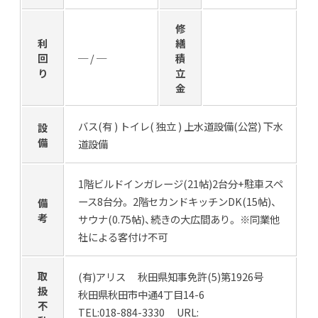
修
利
繕
回
─ / ─
積
り
立
金
バス(有 ) トイレ( 独立 ) 上水道設備(公営) 下水
設
備
道設備
1階ビルドインガレージ(21帖)2台分+駐車スペ
ース8台分。 2階セカンドキッチンDK(15帖)、
備
考
サウナ(0.75帖)、続きの大広間あり。 ※同業他
社による客付け不可
取
(有)アリス 秋田県知事免許(5)第1926号
扱
秋田県秋田市中通4丁目14-6
不
TEL:018-884-3330 URL: