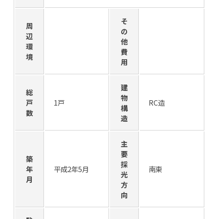
そ
周
の
辺
他
環
費
境
用
建
総
物
戸
1戸
RC造
構
数
造
主
要
築
採
年
平成2年5月
南東
光
月
方
向