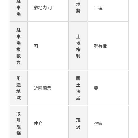
駐
地
車
敷地内 可
平坦
勢
場
駐
車
土
場
地
可
所有権
複
権
数
利
台
用
国
途
土
近隣商業
要
地
法
域
届
取
引
現
仲介
空家
態
況
様