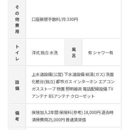
そ
の
他
口座振替手数料/月:330円
費
用
ト
風
イ
洋式 独立 水洗
有 シャワー有
呂
レ
上水道設備(公営) 下水道設備 給湯(ガス) 洗面
化粧台(独立) 都市ガス インターホン エアコン
設
備
ガスストーブ 物置 照明器具 電話配線設備 TV
アンテナ BSアンテナ クローゼット
保険加入2年間 保険料(参考) 18,000円 退去時
備
考
清掃費用25,000円 普通賃貸借