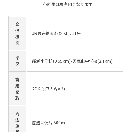
各画像は参考図となります。
交
通
JR男鹿線 船越駅 徒歩11分
機
関
学
船越小学校(0.55km)・男鹿東中学校(2.1km)
区
詳
細
2DK (洋7.5帖×2)
間
取
周
辺
船越郵便局:500m
施
設