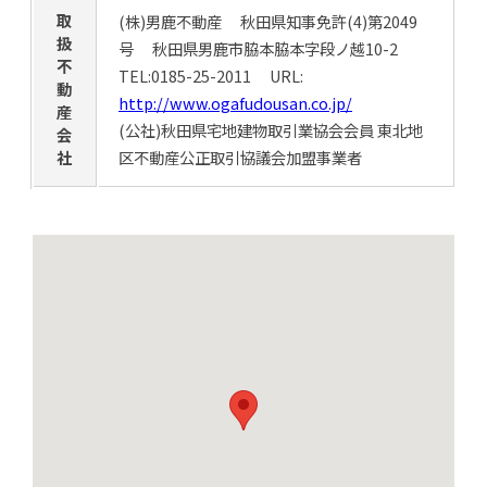
取
(株)男鹿不動産 秋田県知事免許(4)第2049
扱
号 秋田県男鹿市脇本脇本字段ノ越10-2
不
TEL:0185-25-2011 URL:
動
http://www.ogafudousan.co.jp/
産
(公社)秋田県宅地建物取引業協会会員 東北地
会
社
区不動産公正取引協議会加盟事業者