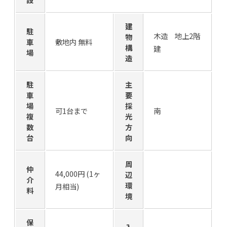
建
駐
木造 地上2階
物
車
敷地内 無料
構
建
場
造
駐
主
車
要
場
採
可1台まで
南
複
光
数
方
台
向
周
仲
44,000円 (1ヶ
辺
介
環
月相当)
料
境
保