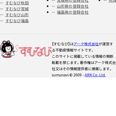
宮城県の登録会社
売
すむなび秋田
山形県の登録会社
すむなび宮城
福島県の登録会社
すむなび山形
すむなび福島
【すむなび】は
アーク株式会社
が運営す
る不動産情報サイトです。
このサイトに掲載している情報の無断
転載を禁じます。著作権はアーク株式会
社又はその情報提供者に帰属します。
sumunavi © 2009 -
ARK Co.,Ltd.