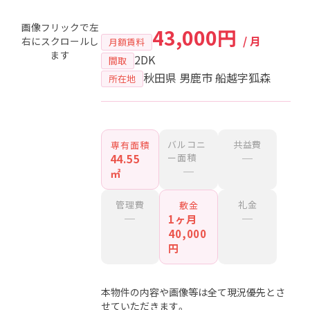
画像フリックで左
43,000円
/ 月
右にスクロールし
月額賃料
ます
2DK
間取
秋田県 男鹿市 船越字狐森
所在地
バルコニ
共益費
専有面積
ー面積
─
44.55
─
㎡
管理費
礼金
敷金
─
─
1ヶ月
40,000
円
本物件の内容や画像等は全て現況優先とさ
せていただきます。