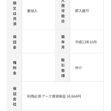
入
険
居
又
要加入
可
即入居可
は
能
共
日
済
保
築
証
年
平成13年10月
金
月
取
権
引
利
仲介
態
金
様
保
証
利用必須 アーク賃貸保証 34,664円
会
社