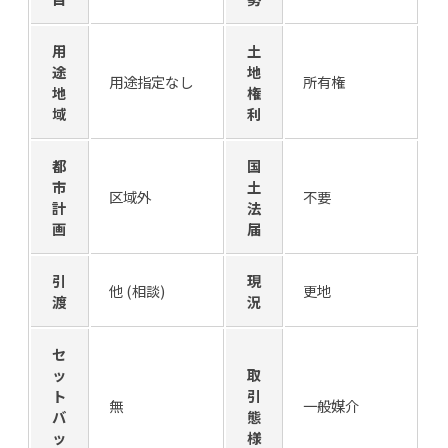
用
土
途
地
用途指定なし
所有権
地
権
域
利
都
国
市
土
区域外
不要
計
法
画
届
引
現
他 (相談)
更地
渡
況
セ
ッ
取
ト
引
無
一般媒介
バ
態
ッ
様