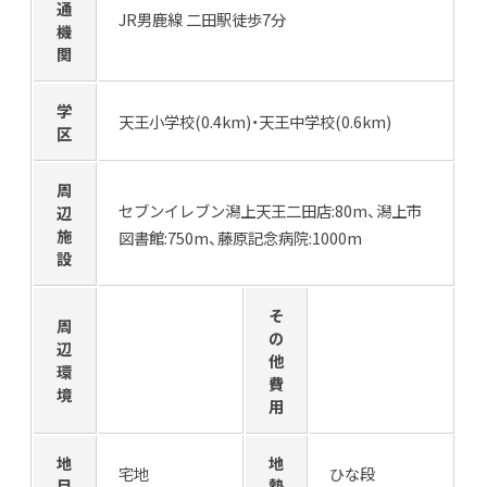
通
JR男鹿線 二田駅徒歩7分
機
関
学
天王小学校(0.4km)・天王中学校(0.6km)
区
周
セブンイレブン潟上天王二田店:80m、潟上市
辺
施
図書館:750m、藤原記念病院:1000m
設
そ
周
の
辺
他
環
費
境
用
地
地
宅地
ひな段
目
勢