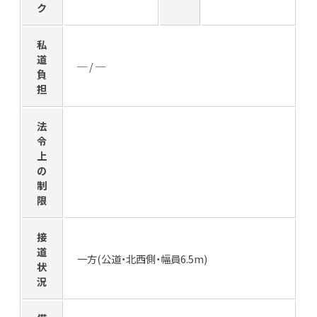
ク
私
道
─ / ─
負
担
法
令
上
の
制
限
接
道
一方(公道・北西側・幅員6.5m)
状
況