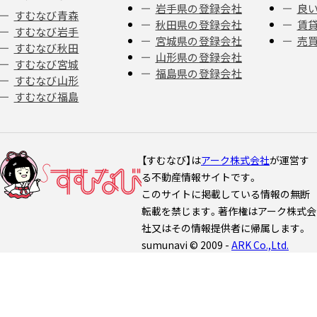
岩手県の登録会社
良い
すむなび青森
秋田県の登録会社
賃
すむなび岩手
宮城県の登録会社
売
すむなび秋田
山形県の登録会社
すむなび宮城
福島県の登録会社
すむなび山形
すむなび福島
【すむなび】は
アーク株式会社
が運営す
る不動産情報サイトです。
このサイトに掲載している情報の無断
転載を禁じます。著作権はアーク株式会
社又はその情報提供者に帰属します。
sumunavi © 2009 -
ARK Co.,Ltd.