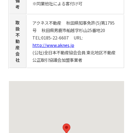
備
※同業他社による客付け可
考
取
アクネス不動産 秋田県知事免許(5)第1795
扱
号 秋田県男鹿市船越字杉山25番地20
不
TEL:0185-22-6607 URL:
動
http://www.aknes.jp
産
(公社)全日本不動産協会会員 東北地区不動産
会
社
公正取引協議会加盟事業者