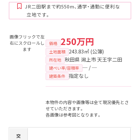
JR二田駅まで約550m、通学・通勤に便利な
立地です。
画像フリックで左
250万円
右にスクロールし
価格
ます
243.83㎡
(公簿)
土地面積
秋田県 潟上市 天王字二田
所在地
─ / ─
建ぺい率/容積率
指定なし
建築条件
本物件の内容や画像等は全て現況優先とさ
せていただきます。
各画像は参考図となります。
交