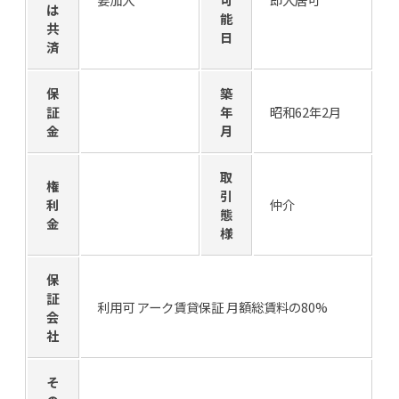
は
能
共
日
済
保
築
証
年
昭和62年2月
金
月
取
権
引
利
仲介
態
金
様
保
証
利用可 アーク賃貸保証 月額総賃料の80%
会
社
そ