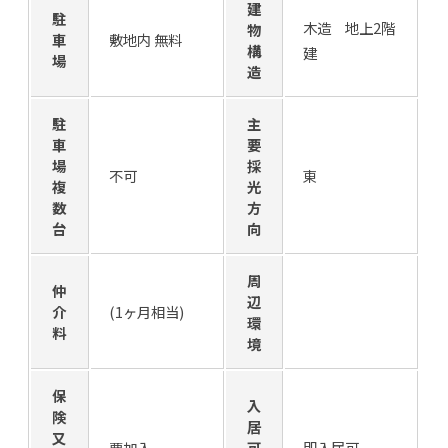
建
駐
木造 地上2階
物
車
敷地内 無料
構
建
場
造
駐
主
車
要
場
採
不可
東
複
光
数
方
台
向
周
仲
辺
介
(1ヶ月相当)
環
料
境
保
入
険
居
又
要加入
可
即入居可