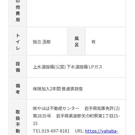
の
他
費
用
ト
風
イ
独立 汲取
有
呂
レ
設
上水道設備(公営) 下水道設備 LPガス
備
備
保険加入2年間 普通賃貸借
考
㈱やはば不動産センター 岩手県知事免許(2)
取
第2635号 岩手県紫波郡矢巾町駅東1丁目15-
扱
15
不
動
TEL:019-697-8181 URL:
https://yahaba-