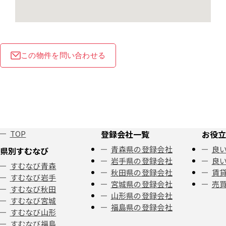
この物件を問い合わせる
TOP
登録会社一覧
お役立
青森県の登録会社
良い
県別すむなび
岩手県の登録会社
良い
すむなび青森
秋田県の登録会社
賃
すむなび岩手
宮城県の登録会社
売
すむなび秋田
山形県の登録会社
すむなび宮城
福島県の登録会社
すむなび山形
すむなび福島