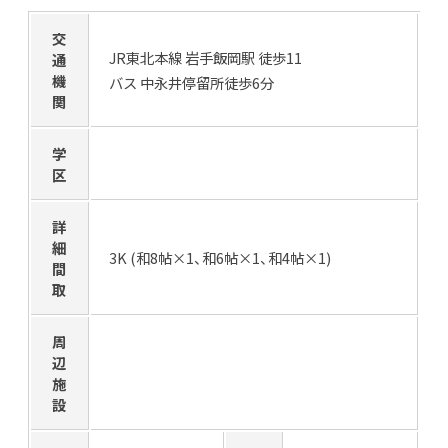
交
JR東北本線 岩手飯岡駅 徒歩11
通
機
バス 中永井停留所徒歩6分
関
学
区
詳
細
3K (和8帖×1、和6帖×1、和4帖×1)
間
取
周
辺
施
設