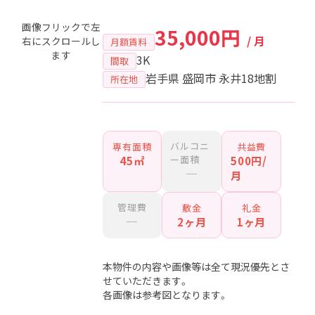
画像フリックで左
35,000円
/ 月
右にスクロールし
月額賃料
ます
3K
間取
岩手県 盛岡市 永井18地割
所在地
バルコニ
専有面積
共益費
ー面積
45㎡
500円/
─
月
管理費
敷金
礼金
─
2ヶ月
1ヶ月
本物件の内容や画像等は全て現況優先とさ
せていただきます。
各画像は参考図となります。