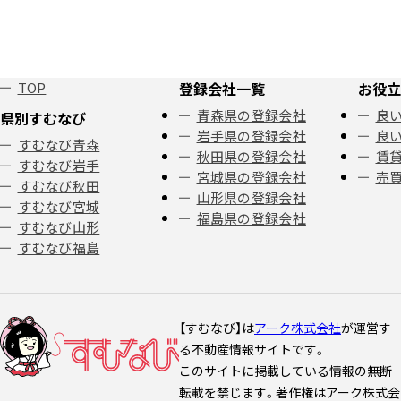
TOP
登録会社一覧
お役立
青森県の登録会社
良い
県別すむなび
岩手県の登録会社
良い
すむなび青森
秋田県の登録会社
賃
すむなび岩手
宮城県の登録会社
売
すむなび秋田
山形県の登録会社
すむなび宮城
福島県の登録会社
すむなび山形
すむなび福島
【すむなび】は
アーク株式会社
が運営す
る不動産情報サイトです。
このサイトに掲載している情報の無断
転載を禁じます。著作権はアーク株式会