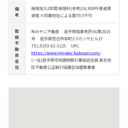
保険加入2年間 保険料(参考)14,300円 普通賃
備
考
貸借 ※同業他社による客付け不可
取
㈲みやこ不動産 岩手県知事免許(6)第2015
扱
号 岩手県宮古市栄町2-5カリヤビル1F
不
TEL:0193-62-5225 URL:
動
https://www.miyako-fudosan.com/
産
(一社)岩手県宅地建物取引業協会会員 東北地
会
社
区不動産公正取引協議会加盟事業者