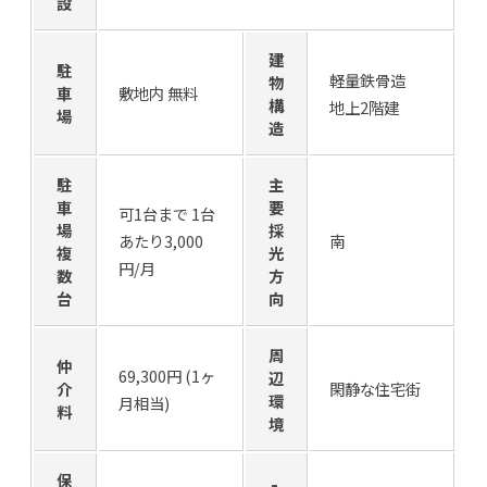
設
建
駐
軽量鉄骨造
物
車
敷地内 無料
構
地上2階建
場
造
駐
主
車
要
可1台まで 1台
場
採
あたり3,000
南
複
光
円/月
数
方
台
向
周
仲
69,300円 (1ヶ
辺
介
閑静な住宅街
環
月相当)
料
境
保