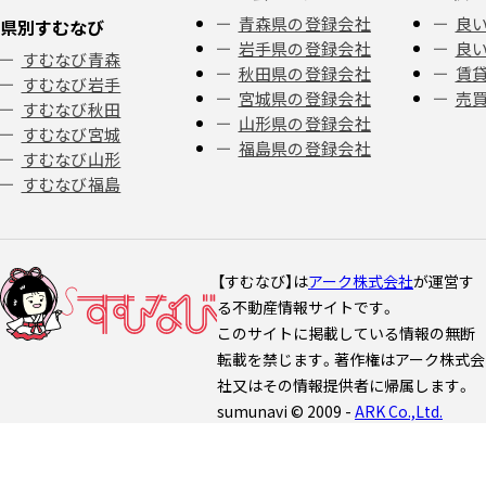
青森県の登録会社
良い
県別すむなび
岩手県の登録会社
良い
すむなび青森
秋田県の登録会社
賃
すむなび岩手
宮城県の登録会社
売
すむなび秋田
山形県の登録会社
すむなび宮城
福島県の登録会社
すむなび山形
すむなび福島
【すむなび】は
アーク株式会社
が運営す
る不動産情報サイトです。
このサイトに掲載している情報の無断
転載を禁じます。著作権はアーク株式会
社又はその情報提供者に帰属します。
sumunavi © 2009 -
ARK Co.,Ltd.