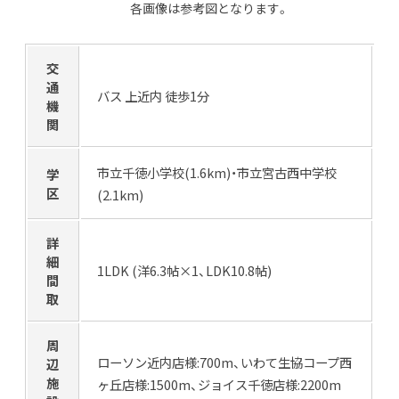
各画像は参考図となります。
交
通
バス 上近内 徒歩1分
機
関
市立千徳小学校(1.6km)・市立宮古西中学校
学
区
(2.1km)
詳
細
1LDK (洋6.3帖×1、LDK10.8帖)
間
取
周
ローソン近内店様:700m、いわて生協コープ西
辺
施
ヶ丘店様:1500m、ジョイス千徳店様:2200m