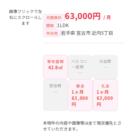
画像フリックで左
63,000円
/ 月
右にスクロールし
月額賃料
ます
1LDK
間取
岩手県 宮古市 近内5丁目
所在地
バルコニ
共益費
専有面積
ー面積
─
42.8㎡
─
管理費
敷金
礼金
─
1ヶ月
1ヶ月
63,000
63,000
円
円
本物件の内容や画像等は全て現況優先とさ
せていただきます。