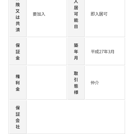
入
険
居
又
要加入
可
即入居可
は
能
共
日
済
保
築
証
年
平成27年3月
金
月
取
権
引
利
仲介
態
金
様
保
証
会
社