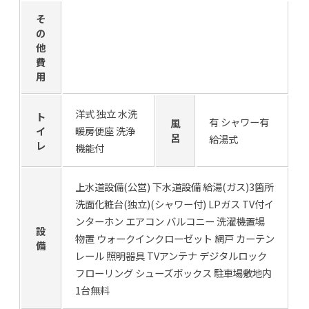
そ
の
他
費
用
洋式 独立 水洗
ト
有 シャワー有
風
イ
暖房便座 洗浄
呂
給湯式
レ
機能付
上水道設備(公営) 下水道設備 給湯(ガス)3箇所
洗面化粧台(独立)(シャワー付) LPガス TV付イ
ンターホン エアコン バルコニー 洗濯機置場
設
物置 ウォークインクローゼット 網戸 カーテン
備
レール 照明器具 TVアンテナ デジタルロック
フローリング シューズボックス 駐車場敷地内
1台無料