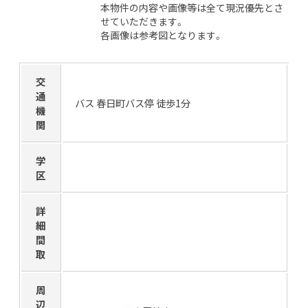
本物件の内容や画像等は全て現況優先とさ
せていただきます。
各画像は参考図となります。
交
通
バス 春日町バス停 徒歩1分
機
関
学
区
詳
細
間
取
周
辺