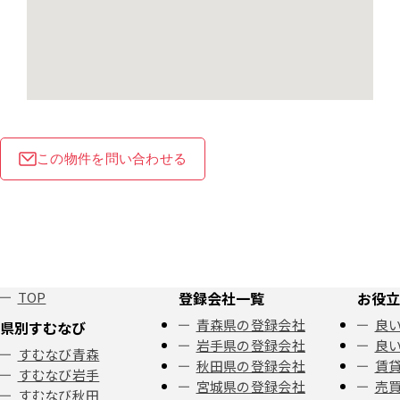
この物件を問い合わせる
TOP
登録会社一覧
お役立
青森県の登録会社
良い
県別すむなび
岩手県の登録会社
良い
すむなび青森
秋田県の登録会社
賃
すむなび岩手
宮城県の登録会社
売
すむなび秋田