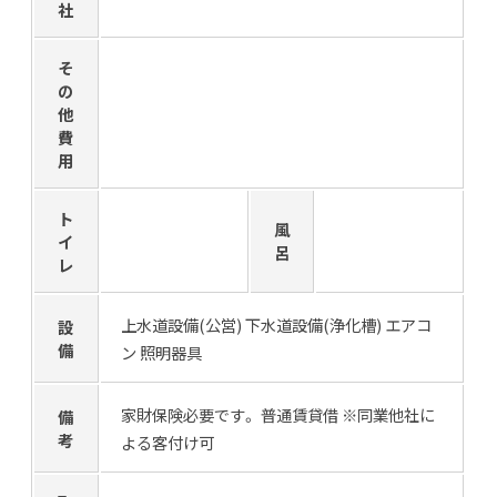
社
そ
の
他
費
用
ト
風
イ
呂
レ
上水道設備(公営) 下水道設備(浄化槽) エアコ
設
備
ン 照明器具
家財保険必要です。 普通賃貸借 ※同業他社に
備
考
よる客付け可