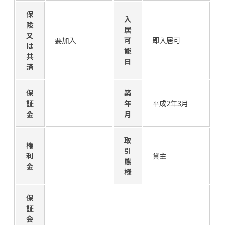
保
入
険
居
又
要加入
可
即入居可
は
能
共
日
済
保
築
証
年
平成2年3月
金
月
取
権
引
利
貸主
態
金
様
保
証
会