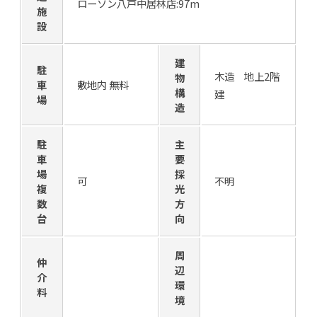
ローソン八戸中居林店:97m
施
設
建
駐
木造 地上2階
物
車
敷地内 無料
構
建
場
造
駐
主
車
要
場
採
可
不明
複
光
数
方
台
向
周
仲
辺
介
環
料
境