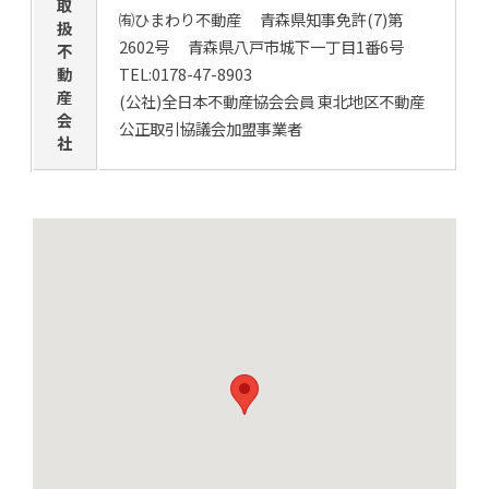
取
㈲ひまわり不動産 青森県知事免許(7)第
扱
2602号 青森県八戸市城下一丁目1番6号
不
動
TEL:0178-47-8903
産
(公社)全日本不動産協会会員 東北地区不動産
会
公正取引協議会加盟事業者
社