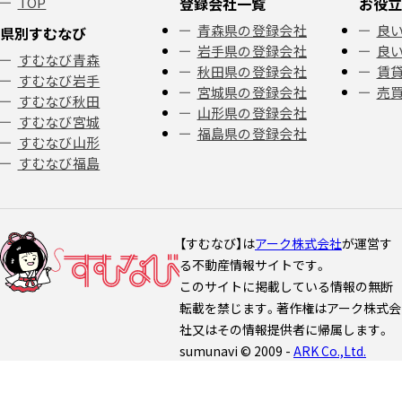
TOP
登録会社一覧
お役立
青森県の登録会社
良い
県別すむなび
岩手県の登録会社
良い
すむなび青森
秋田県の登録会社
賃
すむなび岩手
宮城県の登録会社
売
すむなび秋田
山形県の登録会社
すむなび宮城
福島県の登録会社
すむなび山形
すむなび福島
【すむなび】は
アーク株式会社
が運営す
る不動産情報サイトです。
このサイトに掲載している情報の無断
転載を禁じます。著作権はアーク株式会
社又はその情報提供者に帰属します。
sumunavi © 2009 -
ARK Co.,Ltd.