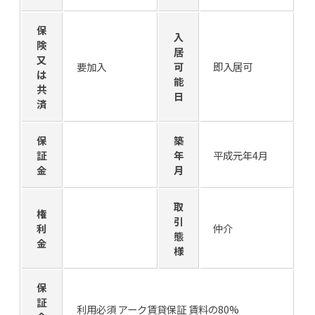
保
入
険
居
又
要加入
可
即入居可
は
能
共
日
済
保
築
証
年
平成元年4月
金
月
取
権
引
利
仲介
態
金
様
保
証
利用必須 アーク賃貸保証 賃料の80%