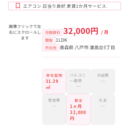
エアコン.日当り良好.家賃1か月サービス.
画像フリックで左
32,000円
/ 月
右にスクロールし
月額賃料
ます
1LDK
間取
青森県 八戸市 湊高台5丁目
所在地
バルコニ
共益費
専有面積
ー面積
─
31.39
─
㎡
管理費
礼金
敷金
─
─
1ヶ月
32,000
円