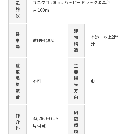
ユニクロ:200m、ハッピードラッグ湊高台
辺
施
店:100m
設
建
駐
木造 地上2階
物
車
敷地内 無料
構
建
場
造
駐
主
車
要
場
採
不可
東
複
光
数
方
台
向
周
仲
33,280円 (1ヶ
辺
介
環
月相当)
料
境