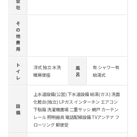
会
社
そ
の
他
費
用
ト
洋式 独立 水洗
有 シャワー有
風
イ
呂
暖房便座
給湯式
レ
上水道設備(公営) 下水道設備 給湯(ガス) 洗面
化粧台(独立) LPガス インターホン エアコン
設
下駄箱 洗濯機置場 二重サッシ 網戸 カーテン
備
レール 照明器具 電話配線設備 TVアンテナ フ
ローリング 郵便受