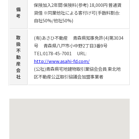
保険加入2年間 保険料(参考) 18,000円 普通賃
備
貸借 ※同業他社による客付け可(手数料割合:
考
自社50%/他社50%)
取
(有)あさひ不動産 青森県知事免許(4)第3034
扱
号 青森県八戸市小中野2丁目3番9号
不
TEL:0178-45-7001 URL:
動
http://www.asahi-fd.com/
産
(公社)青森県宅地建物取引業協会会員 東北地
会
社
区不動産公正取引協議会加盟事業者