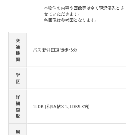
本物件の内容や画像等は全て現況優先とさ
せていただきます。
各画像は参考図となります。
交
通
バス 新井田道 徒歩・5分
機
関
学
区
詳
細
1LDK (和4.5帖×1、LDK9.3帖)
間
取
周