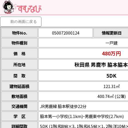
前の画面に
戻る
物件No.
050072000124
情報更新日
物件種別
一戸建
480万円
価 格
秋田県 男鹿市 脇本脇
所在地
5DK
間 取
建物延面積
121.31㎡
敷地面積
400.74㎡ (公簿)
交通機関
JR男鹿線 脇本駅徒歩22分
学 区
脇本第一小学校(1.1km)・男鹿東中学校(2.7km)
詳細間取
5DK (1階:和8帖×3、1階:和4.5帖×1、2階:洋10帖×