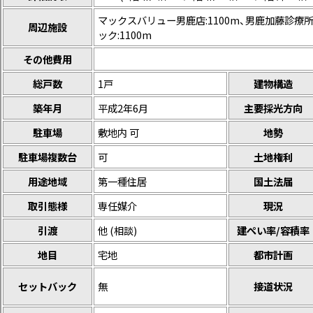
マックスバリュー男鹿店:1100m、男鹿加藤診療所
周辺施設
ック:1100m
その他費用
総戸数
1戸
建物構造
築年月
平成2年6月
主要採光方向
駐車場
敷地内 可
地勢
駐車場複数台
可
土地権利
用途地域
第一種住居
国土法届
取引態様
専任媒介
現況
引渡
他 (相談)
建ぺい率/容積率
地目
宅地
都市計画
セットバック
無
接道状況