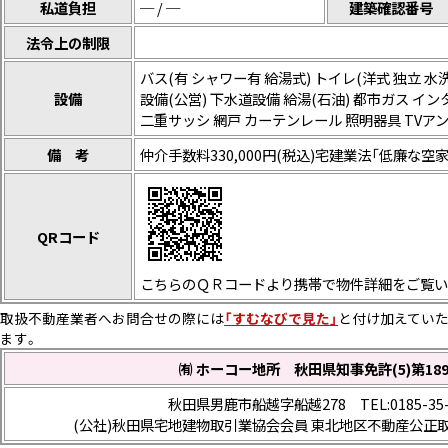
私道負担
─ / ─
建築確認番号
法令上の制限
バス(有 シャワー有 給湯式) トイレ(洋式 独立 水
設備
設備(公営) 下水道設備 給湯(石油) 都市ガス イ
二重サッシ 網戸 カーテンレール 照明器具 TVアン
備 考
仲介手数料330,000円(税込)宅建業法「低廉な
QRコード
こちらのＱＲコードより携帯で物件詳細をご覧い
取扱不動産業者へお問合せの際には
「すむなびで見た」
と付け加えていた
ます。
㈲ ホーコー地所 秋田県知事免許(5)第189
秋田県男鹿市船越字船越278 TEL:0185-35-
(公社)秋田県宅地建物取引業協会会員 東北地区不動産公正