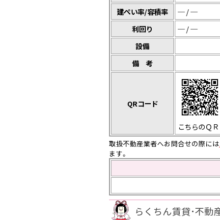
建ぺい率/容積率
─ / ─
利回り
─ / ─
設備
備 考
QRコード
こちらのＱＲ
取扱不動産業者へお問合せの際には
ます。
らくちん賃貸･不動