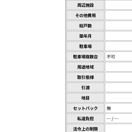
周辺施設
その他費用
総戸数
築年月
駐車場
駐車場複数台
不可
用途地域
取引態様
引渡
地目
セットバック
無
私道負担
─ / ─
法令上の制限