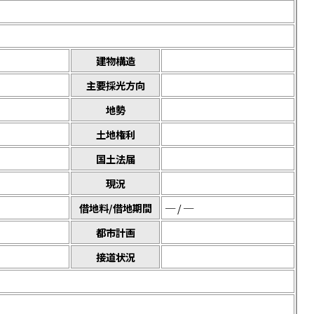
建物構造
主要採光方向
地勢
土地権利
国土法届
現況
借地料/借地期間
─ / ─
都市計画
接道状況