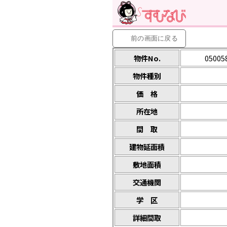
前の画面に
戻る
物件No.
05005
物件種別
価 格
所在地
間 取
建物延面積
敷地面積
交通機関
学 区
詳細間取