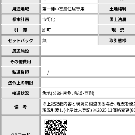
用途地域
第一種中高層住居専用
土地権利
都市計画
市街化
国土法届
引 渡
即可
現 況
セットバック
無
取引態様
周辺施設
その他費用
私道負担
─ / ─
法令上の制限
接道状況
角地(公道・南側、私道・西側)
※上記記載内容と現況に相違ある場合、現況を優先
備 考
現況引渡し(小屋は未登記) ※2025.11価格変更(80
QRコード