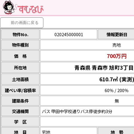
前の画面に
戻る
物件No.
020245000001
情報更新日
物件種別
売地
700万円
価 格
青森県 青森市 旭町3丁目99
所在地
610.7㎡ (実測
土地面積
建ぺい率/容積率
60％ / 200％
建築条件
無
交通機関
バス 甲田中学校通りバス停徒歩約3分
学 区
地 目
宅地
地 勢