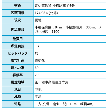
交通
青い森鉄道 小柳駅車で5分
区画面積
174.05㎡(公簿)
現況
更地
小柳保育園：84ｍ、小柳郵便局：300ｍ、メ
周辺施設
ガ小柳店：1100ｍ
他費用
私道負担
─ / ─
セットバック
無
都市計画
市街化
建ぺい率
60
容積率
200
用途地域
第一種中高層住居専用
地目
宅地
地勢
平坦
道路
一方(公道・南側・間口13ｍ・幅員4ｍ)