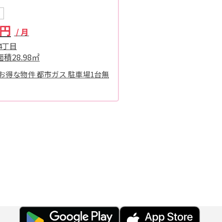
0円
/ 月
4丁目
面積
28.98㎡
お得な物件 都市ガス 駐車場1台無