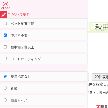
CLOSE
こだわり条件
ペット飼育可能
すむなび青森
青森県の登録会社
良い物件選び 賃貸編
個人情報の取り扱い
すむなび岩手
岩手県の登録会社
良い物件選び 売買編
免責事項
秋
すむなび宮城
宮城県の登録会社
売買用語集
不動産会社様へ
すむなび山形
山形県の登録会社
お問い合わせ
仲介料不要
駐車場２台以上
ロードヒーティング
30
該当物件数：
件
表示件数の変更：
築年指定なし
10件表示
20件表
条件を変更する場合は
で条件を指定し
条件で絞り込み
新築
項目名の
または
をクリックすると、該当
（昇順）
（降順）
▲
▼
築浅 (～５年)
種
▲