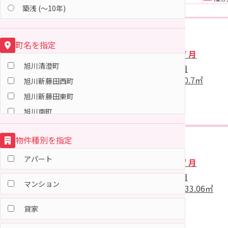
築浅 (～10年)
01
アパート
町名を指定
15,000円
/ 月
旭川清澄町
秋田市横森二丁目
間取
1K
面積
20.7㎡
旭川新藤田西町
旭川新藤田東町
旭川南町
新屋朝日町
物件種別を指定
新屋大川町
アパート
25,000円
新屋扇町
アパート
/ 月
新屋沖田町
秋田市横森二丁目
マンション
間取
2DK
面積
33.06㎡
新屋表町
新屋勝平台
貸家
新屋勝平町