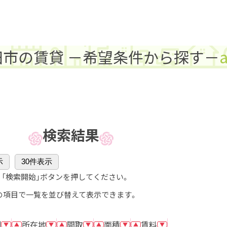
田市の賃貸 －希望条件から探す－
すむなび秋田
秋田県の登録会社
賃貸用語集
リンクポリシー
すむなび福島
福島県の登録会社
運営会社
検索結果
示
30件表示
、「検索開始」ボタンを押してください。
の項目で一覧を並び替えて表示できます。
別
所在地
間取
面積
賃料
▼
▲
▼
▲
▼
▲
▼
▲
▼