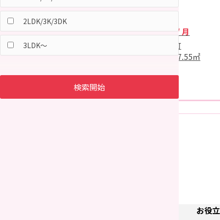
新屋町
マンション
新屋松美ガ丘北町
2LDK/3K/3DK
33,000円
/ 月
新屋松美ガ丘東町
秋田市手形住吉町
3LDK～
新屋松美ガ丘南町
間取
1K
面積
17.55㎡
新屋松美町
新屋南浜町
検索開始
新屋元町
01
新屋豊町
前の画面に
戻る
新屋割山町
飯島
飯島飯田
飯島川端
飯島穀丁
飯島新町
TOP
登録会社一覧
お役立
飯島長野上町