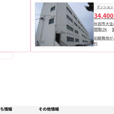
マンション
34,40
秋田市大住
間取
2K
初期費用が
料
ち情報
その他情報