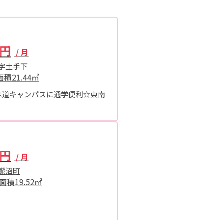
0円
/ 月
字土手下
面積
21.44㎡
本道キャンパスに通学便利☆東南
0円
/ 月
鯲沼町
面積
19.52㎡