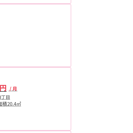
0円
/ 月
3丁目
面積
20.4㎡