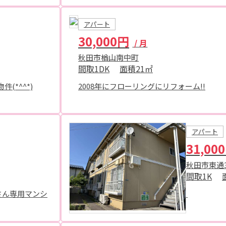
アパート
30,000円
/ 月
秋田市楢山南中町
間取
1DK
面積
21㎡
(*^^*)
2008年にフローリングにリフォーム!!
アパート
31,00
秋田市東通
間取
1K
さん専用マンシ