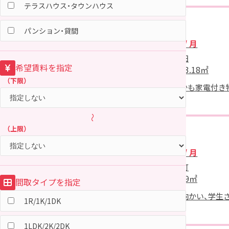
新屋北浜町
テラスハウス・タウンハウス
新屋栗田町
アパート
パンション・貸間
新屋寿町
28,000円
/ 月
新屋下川原町
秋田市濁川字後田
希望賃料を指定
新屋渋谷町
間取
1K
面積
23.18㎡
（下限）
新屋高美町
敷・礼なしで!しかも家電付き物件
新屋田尻沢中町
新屋田尻沢西町
～
新屋田尻沢東町
（上限）
マンション
新屋天秤野
31,000円
/ 月
新屋鳥木町
秋田市手形山崎町
新屋比内町
間取
1K
面積
19㎡
間取タイプを指定
新屋日吉町
秋田大学教育門向かい、学生
1R/1K/1DK
新屋船場町
ョンです。
新屋前野町
1LDK/2K/2DK