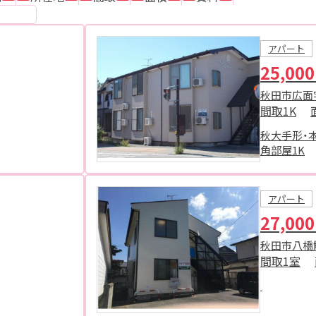
アパート
25,00
秋田市広面
間取
1K
秋大手形・
角部屋1K
アパート
27,00
秋田市八橋
間取
1室